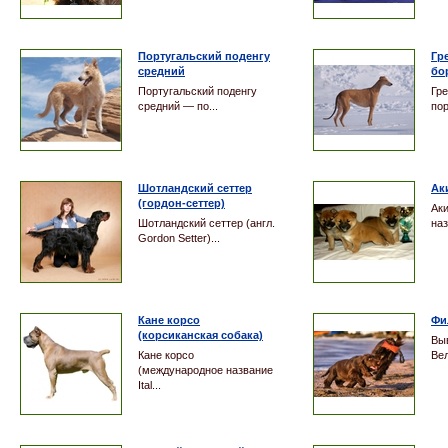
Португальский поденгу
Гр
средний
бо
Португальский поденгу
Гре
средний — по...
пор
Шотландский сеттер
Ак
(гордон-сеттер)
Ак
Шотландский сеттер (англ.
наз
Gordon Setter)...
Кане корсо
Фи
(корсиканская собака)
Выв
Кане корсо
Вел
(международное название
Ital...