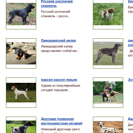
Русский охотничий
бр
спаниель
Бр
Русский охотничий
(бр
спаниель – росси...
Ланкаширский хилер
ди
ол
Ланкаширский хилер
представляет собой ми...
Ди
шот
парсон рассел терьер
Эс
Одним из популярнейших
сегодня терьеров ...
Дратхаар (немецкая
Да
жесткошерстная легавая)
Да
Немецкий дратхаар (англ.
наз