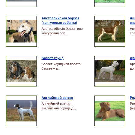
Австралийская борзая
Ан
(кенгуровая собачка)
сп
Австралийская борзая или
Анг
кенгуровая соб...
спа
Бассет-хаунд
Ар
Бассет-хаунд или просто
Арг
бассет – а...
арг
Английский сеттер
Ро
Английский сеттер –
Ро
английская порода д...
(ме