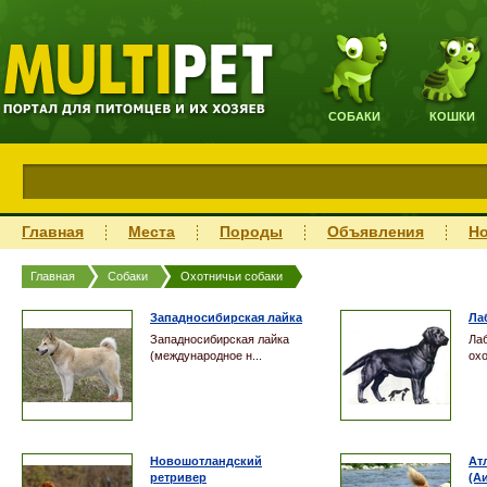
СОБАКИ
КОШКИ
Главная
Места
Породы
Объявления
Н
Главная
Собаки
Охотничьи собаки
Западносибирская лайка
Ла
Западносибирская лайка
Ла
(международное н...
охо
Новошотландский
Ат
ретривер
(А