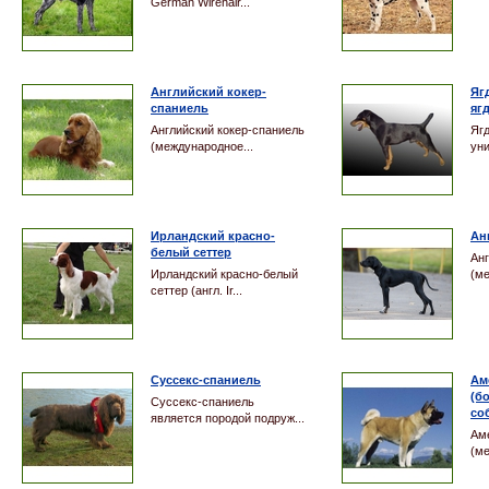
German Wirehair...
Английский кокер-
Яг
спаниель
яг
Английский кокер-спаниель
Ягд
(международное...
уни
Ирландский красно-
Ан
белый сеттер
Анг
Ирландский красно-белый
(ме
сеттер (англ. Ir...
Cуссекс-спаниель
Ам
(б
Cуссекс-спаниель
со
является породой подруж...
Ам
(ме