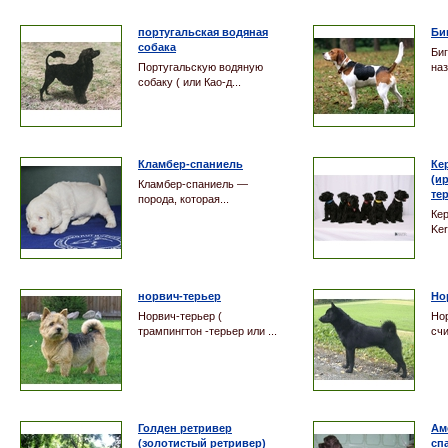
португальская водяная
Би
собака
Би
Португальскую водяную
наз
собаку ( или Као-д...
Кламбер-спаниель
Ке
(и
Кламбер-спаниель —
те
порода, которая...
Кер
Ker
норвич-терьер
Но
Норвич-терьер (
Но
трампингтон -терьер или ...
счи
Голден ретривер
Ам
(золотистый ретривер)
сп