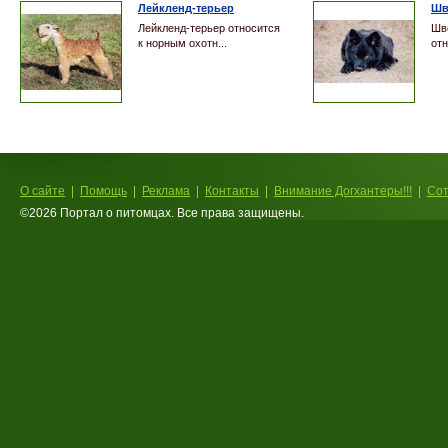
Лейкленд-терьер
Шв
Лейкленд-терьер относится
Шв
к норным охотн...
отн
О сайте
Помощь
Реклама
Контакты
Внимание Догхантеры!!!
Сот
©2026 Портал о питомцах. Все права защищены.