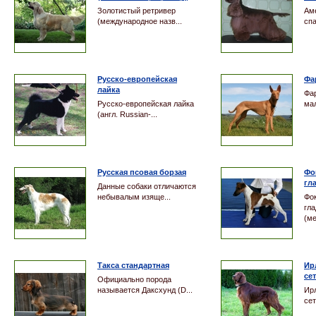
Золотистый ретривер
Ам
(международное назв...
спа
Русско-европейская
Фа
лайка
Фа
Русско-европейская лайка
мал
(англ. Russian-...
Русская псовая борзая
Фо
гл
Данные собаки отличаются
небывалым изяще...
Фо
гл
(ме
Такса стандартная
Ир
се
Официально порода
называется Даксхунд (D...
Ир
сет