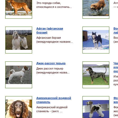
Это порода собак,
Атл
относящихся к охотничь...
— о
Афган (афганская
Во
борзая)
ла
Афганская борзая
Во
(международное названи...
(ан
Джек-рассел терьер
Че
ку
Джек рассел терьер
ен
(международное назва...
Из
ра
кун
Американский водяной
Фо
спаниель
же
Американский водяной
Фо
спаниель - (англ. ...
же
(ме