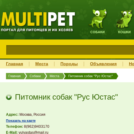
СОБАКИ
КОШКИ
Главная
Места
Породы
Объявления
Н
Главная
Собаки
Места
Питомник собак "Рус Юстас"
Питомник собак "Рус Юстас"
Адрес:
Москва, Россия
Показать на карте
Телефон:
8(962)9403170
E-Mail:
yulyastas@mail.ru