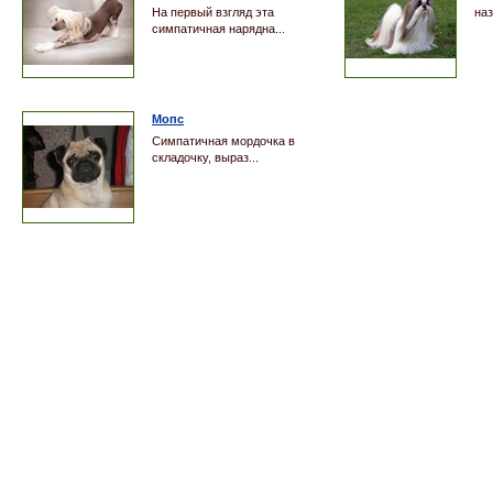
На первый взгляд эта
наз
симпатичная нарядна...
Мопс
Симпатичная мордочка в
складочку, выраз...