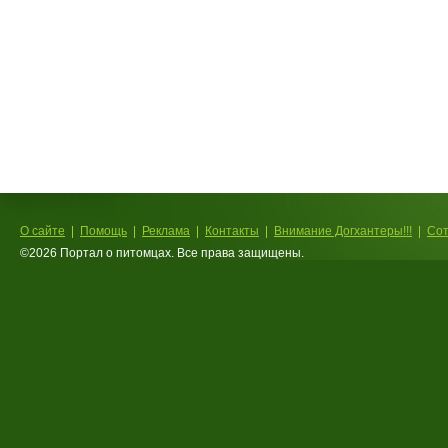
О сайте
Помощь
Реклама
Контакты
Внимание Догхантеры!!!
Сот
©2026 Портал о питомцах. Все права защищены.