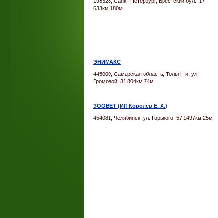
198328, Санкт-Петербург, Брестский бул., 17
633км 180м
ЭНИМАКС
445000, Самарская область, Тольятти, ул.
Громовой, 31 804км 74м
ЗООВЕТ (ИП Королёв Е. А.)
454081, Челябинск, ул. Горького, 57 1497км 25м