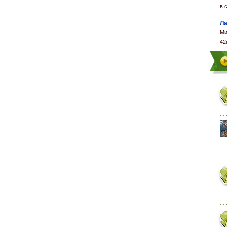
в 
Ла
Ми
42