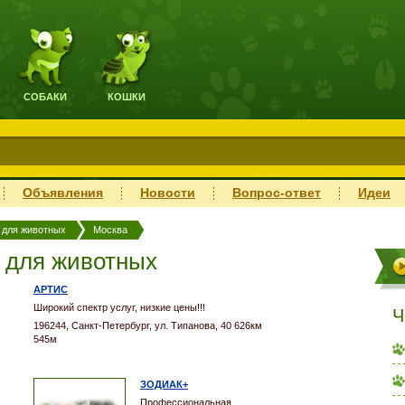
СОБАКИ
КОШКИ
Объявления
Новости
Вопрос-ответ
Идеи
 для животных
Москва
 для животных
АРТИС
Широкий спектр услуг, низкие цены!!!
Ч
196244, Санкт-Петербург, ул. Типанова, 40 626км
545м
ЗОДИАК+
Профессиональная