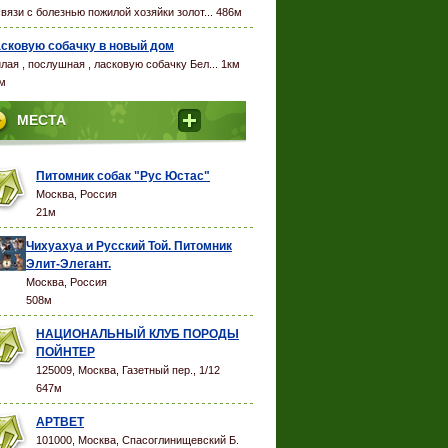
связи с болезнью пожилой хозяйки золот... 486м
сковую собачку в новый дом
лая , послушная , ласковую собачку Бел... 1км
м
МЕСТА
Питомник собак "Рус Юстас"
Москва, Россия
21м
Чихуахуа и Русский Той. Питомник
Элит-Элегант.
Москва, Россия
508м
НАЦИОНАЛЬНЫЙ КЛУБ ПОРОДЫ
ПОЙНТЕР
125009, Москва, Газетный пер., 1/12
647м
АРТВЕТ
101000, Москва, Спасоглинищевский Б.