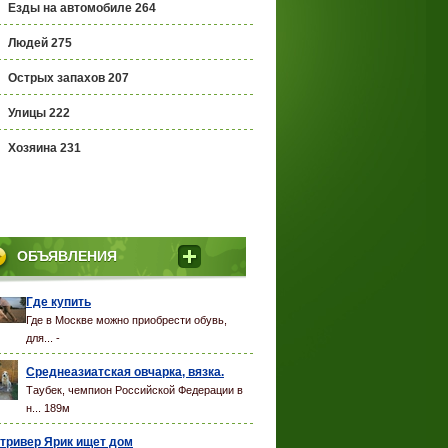
Езды на автомобиле 264
Людей 275
Острых запахов 207
Улицы 222
Хозяина 231
ОБЪЯВЛЕНИЯ
Где купить
Где в Москве можно приобрести обувь,
для... -
Среднеазиатская овчарка, вязка.
Таубек, чемпион Российской Федерации в
н... 189м
тривер Ярик ищет дом