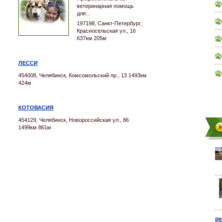
ветеринарная помощь
для...
197198, Санкт-Петербург,
Красносельская ул., 16
637км 205м
ЛЕССИ
454008, Челябинск, Комсомольский пр., 13 1493км
424м
КОТОВАСИЯ
454129, Челябинск, Новороссийская ул., 86
1499км 861м
ре