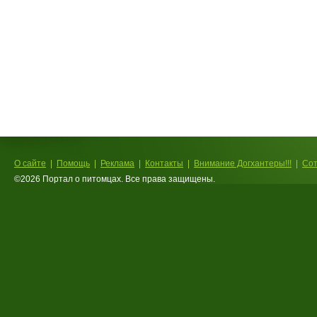
О сайте
Помощь
Реклама
Контакты
Внимание Догхантеры!!!
Сот
©2026 Портал о питомцах. Все права защищены.