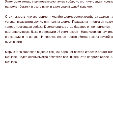
Ягненок не только стал новым сожителем собак, но и отлично адаптировал
напролет бегал и играл с ними и даже спал в одной корзине.
Стоит сказать, что эксперимент хозяйки фермерского хозяйства удался на
уступая в развитии другим ягнятам на ферме. Правда, на ягненка он похо
теперь настоящая собака. К сожалению, в стае баранов он не прижился, т
настоящим псом. Даже его повадки об этом говорят. Например, он научилс
его сородичи не делают. И, конечно же, он просто обожает своих друзей с
ними время.
Мэри сняла забавное видео о том, как барашек весело играет и бегает вм
Ютьюбе. Видео очень быстро облетело весь интернет и набрало более 30
Ютьюба.