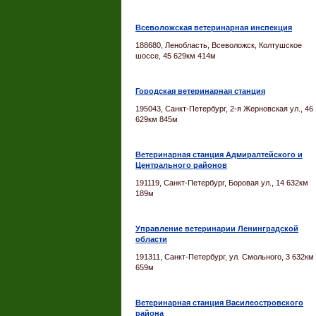
Всеволожская ветеринарная инспекция
188680, Ленобласть, Всеволожск, Колтушское
шоссе, 45 629км 414м
Городская ветеринарная станция
195043, Санкт-Петербург, 2-я Жерновская ул., 46
629км 845м
Ветеринарная станция Адмиралтейского и
Центрального районов
191119, Санкт-Петербург, Боровая ул., 14 632км
189м
Управление ветеринарии Ленинградской
области
191311, Санкт-Петербург, ул. Смольного, 3 632км
659м
Ветеринарная станция Василеостровского
района