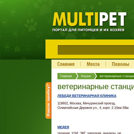
Главная
Места
Породы
Главная
Кошки
ветеринарные станци
ветеринарные станц
ЛЕБЕДИ ВЕТЕРИНАРНАЯ КЛИНИКА
119602, Москва, Мичуринский проезд,
Олимпийская Деревня ул., 4, корп. 2 10км 58м
МЕДЕЯ
терапия, УЗИ, ЭКГ, хирургия, анализы, ре...