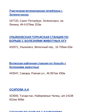
Участковая ветеринарная лечебница г.
Зеленогорска
197720, Санкт-Петербург, Зеленогорск, пр.
Ленина, 49-б 679км 253м
УЛЬЯНОВСКАЯ ГОРОДСКАЯ СТАНЦИЯ ПО
БОРЬБЕ С БОЛЕЗНЯМИ ЖИВОТНЫХ ОГУ
.
432071, Ульяновск, Молочный пер., 16 705км 62м
Волжская районная станция по борьбе с
болезнями животных
443047, Самара, Ровная ул., 46 857км 430м
ОСИПОВА А.Н
423000, Татарстан, Набережные Челны, а/я 14108
922км 908м