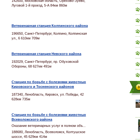
142600, Московская область, Орехово-Зуево,
Луговой 1-й проезд, 5-А 84км 860м
Ветеринарная станция Колпинского района
196650, Санкт-Петербург, Колпино, Колпинская
ул., 6 610км 709м
Ветеринарная станция Невского района
192029, Санкт-Петербург, пр. Обуховской
Обороны, 68 627км 491м
Станция по борьбе с болезнями животных
Кировского и Тосненского районов
187340, Ленобласть, Кировск, ул. Победы, 42
628км 735м
Станция по борьбе с болезнями животных
Всеволожского района
Оказание ветеринарных услуг в полном объ...
188680, Ленобласть, Всеволожск, Колтушское
шоссе, 45 629км 414м