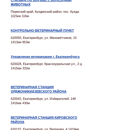
СТАНЦИЯ ПО БОРЬБЕ С БОЛЕЗНЯМИ
ЖИВОТНЫХ
Пермский край, Куединский район, пос. Куеда
1115км 116м
КОНТРОЛЬНО-ВЕТЕРИНАРНЫЙ ПУНКТ
620050, Екатеринбург, ул. Миномётчиков, 15
1413км 853м
Управление ветеринарии г. Екатеринбурга
620028, Екатеринбург, Красноуральская ул., 2-д
1415км 332м
ВЕТЕРИНАРНАЯ СТАНЦИЯ
ОРДЖОНИКИДЗЕВСКОГО РАЙОНА
620042, Екатеринбург, ул. Избирателей, 148
1416км 430м
ВЕТЕРИНАРНАЯ СТАНЦИЯ КИРОВСКОГО
РАЙОНА
620137, Екатеринбург, ул. Вилонова, 4 1419км