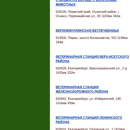
СТАНЦИЯ ПО БОРЬБЕ С БОЛЕЗНЯМИ
ЖИВОТНЫХ
618100, Пермский край, Оханский район, г.
Оханск, Первомайская ул., 82 1103км 342м
ВЕРХНЕМУЛЛИНСКАЯ ВЕТЛЕЧЕБНИЦА
614500, Пермь, шоссе Космонавтов, 310 1148км
194м
ВЕТЕРИНАРНАЯ СТАНЦИЯ ВЕРХ-ИСЕТСКОГО
РАЙОНА
620028, Екатеринбург, Красноуральская ул., 2-д
1415км 332м
ВЕТЕРИНАРНАЯ СТАНЦИЯ
ЖЕЛЕЗНОДОРОЖНОГО РАЙОНА
620042, Екатеринбург, ул. Избирателей, 148
1416км 430м
ВЕТЕРИНАРНАЯ СТАНЦИЯ ЛЕНИНСКОГО
РАЙОНА
620016, Екатеринбург, Городская ул., 7 1416км