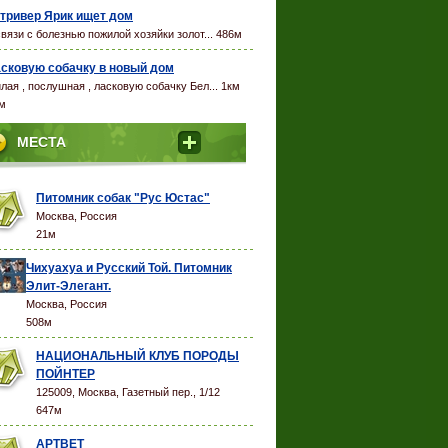
Trixie 1
тривер Ярик ищет дом
связи с болезнью пожилой хозяйки золот... 486м
Наша Марка 2
сковую собачку в новый дом
лая , послушная , ласковую собачку Бел... 1км
м
МЕСТА
Питомник собак "Рус Юстас"
Москва, Россия
21м
Чихуахуа и Русский Той. Питомник
Элит-Элегант.
Москва, Россия
508м
НАЦИОНАЛЬНЫЙ КЛУБ ПОРОДЫ
ПОЙНТЕР
125009, Москва, Газетный пер., 1/12
647м
АРТВЕТ