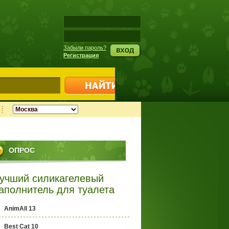
Забыли пароль?
Регистрация
ОПРОС
учший силикагелевый
аполнитель для туалета
AnimAll 13
Best Cat 10