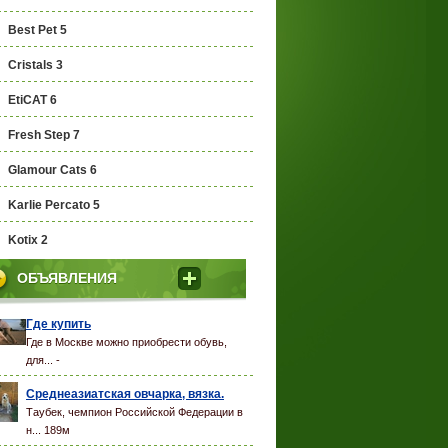
Best Pet 5
Cristals 3
EtiCAT 6
Fresh Step 7
Glamour Cats 6
Karlie Percato 5
Kotix 2
Magic Pearls 1
ОБЪЯВЛЕНИЯ
Sanicat 1
Где купить
Где в Москве можно приобрести обувь,
Silicat 0
для... -
Silicat Blend 0
Среднеазиатская овчарка, вязка.
Таубек, чемпион Российской Федерации в
Silicat Smart 0
н... 189м