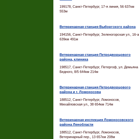
199178, Санкт-Петербург, 17-я линия, 56 637км
553м
Ветеринарная станция Выборгского района
194156, Санкт-Петербург, Зеленогорская ул., 16-а
639км 491м
Ветеринарная станция Петродворцового
района, клиника
198517, Санкт-Петербург, Петергоф, ул. Демьяна
Бедного, 8/5 644км 214м
Ветеринарная станция Петродворцового
района и г. Ломоносова
188512, Санкт-Петербург, Ломоносов,
Михайловская ул., 38 654км 714м
Ветеринарная инспекция Ломоносовского
района Ленобласти
188512, Санкт-Петербург, Ломоносов,
Ветеринарный пер., 13 657км 208м