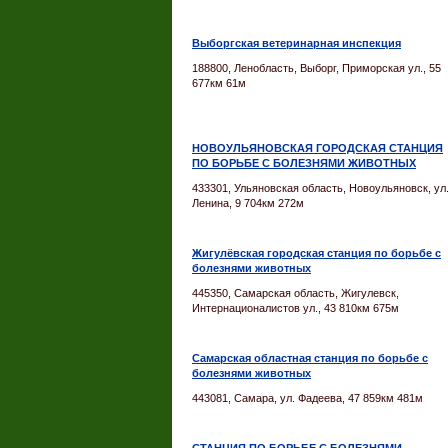
Выборгская ветеринарная инспекция
188800, Ленобласть, Выборг, Приморская ул., 55
677км 61м
НОВОУЛЬЯНОВСКАЯ ГОРОДСКАЯ СТАНЦИЯ
ПО БОРЬБЕ С БОЛЕЗНЯМИ ЖИВОТНЫХ
433301, Ульяновская область, Новоульяновск, ул
Ленина, 9 704км 272м
Жигулёвская городская станция по борьбе с
болезнями животных
445350, Самарская область, Жигулевск,
Интернационалистов ул., 43 810км 675м
Самарская областная станция по борьбе с
болезнями животных
443081, Самара, ул. Фадеева, 47 859км 481м