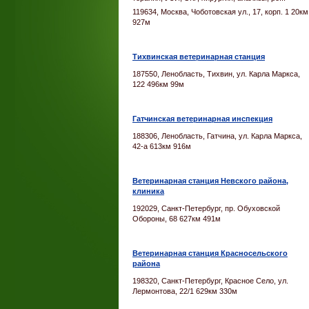
119634, Москва, Чоботовская ул., 17, корп. 1 20км
927м
Тихвинская ветеринарная станция
187550, Ленобласть, Тихвин, ул. Карла Маркса,
122 496км 99м
Гатчинская ветеринарная инспекция
188306, Ленобласть, Гатчина, ул. Карла Маркса,
42-а 613км 916м
Ветеринарная станция Невского района,
клиника
192029, Санкт-Петербург, пр. Обуховской
Обороны, 68 627км 491м
Ветеринарная станция Красносельского
района
198320, Санкт-Петербург, Красное Село, ул.
Лермонтова, 22/1 629км 330м